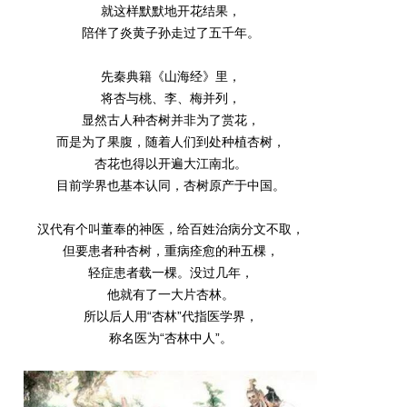
就这样默默地开花结果，
陪伴了炎黄子孙走过了五千年。
先秦典籍《山海经》里，
将杏与桃、李、梅并列，
显然古人种杏树并非为了赏花，
而是为了果腹，随着人们到处种植杏树，
杏花也得以开遍大江南北。
目前学界也基本认同，杏树原产于中国。
汉代有个叫董奉的神医，给百姓治病分文不取，
但要患者种杏树，重病痊愈的种五棵，
轻症患者载一棵。没过几年，
他就有了一大片杏林。
所以后人用“杏林”代指医学界，
称名医为“杏林中人”。