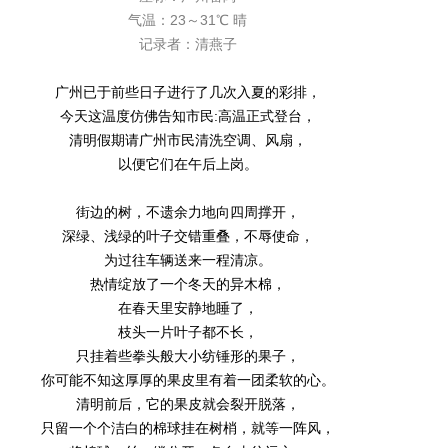
气温：23～31℃ 晴
记录者：清燕子
广州已于前些日子进行了几次入夏的彩排，
今天这温度仿佛告知市民:高温正式登台，
清明假期请广州市民清洗空调、风扇，
以便它们在午后上岗。
街边的树，不遗余力地向四周撑开，
深绿、浅绿的叶子交错重叠，不辱使命，
为过往车辆送来一程清凉。
热情绽放了一个冬天的异木棉，
在春天里安静地睡了，
枝头一片叶子都不长，
只挂着些拳头般大小纺锤形的果子，
你可能不知这厚厚的果皮里有着一团柔软的心。
清明前后，它的果皮就会裂开脱落，
只留一个个洁白的棉球挂在树梢，就等一阵风，