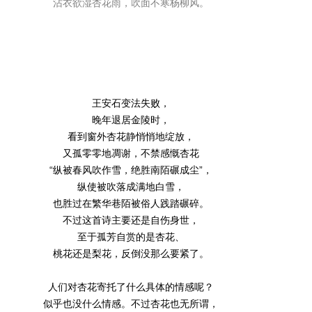
沾衣欲湿杏花雨，吹面不寒杨柳风。
王安石变法失败，
晚年退居金陵时，
看到窗外杏花静悄悄地绽放，
又孤零零地凋谢，不禁感慨杏花
“纵被春风吹作雪，绝胜南陌碾成尘”，
纵使被吹落成满地白雪，
也胜过在繁华巷陌被俗人践踏碾碎。
不过这首诗主要还是自伤身世，
至于孤芳自赏的是杏花、
桃花还是梨花，反倒没那么要紧了。
人们对杏花寄托了什么具体的情感呢？
似乎也没什么情感。不过杏花也无所谓，