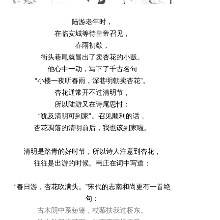
陆游老年时，
在临安城等待皇帝召见，
春雨初歇，
街头巷尾就冒出了卖杏花的小贩。
他心中一动，写下了千古名句
“小楼一夜听春雨，深巷明朝卖杏花”。
杏花通常开不过清明节，
所以陆游又在诗尾思忖：
“犹及清明可到家”。召见顺利的话，
杏花凋落的清明前后，我也该到家啦。
清明是踏青的好时节，所以诗人注意到杏花，
往往是出游的时候。韦庄在词中写道：
“春日游，杏花吹满头。”宋代的志南和尚更有一首绝
句：
古木阴中系短篷，杖藜扶我过桥东。