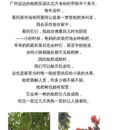
广州这边的枇杷应该比北方省份的早熟半个来月。
每年这时，
看到菜市场有阿婆阿公提着一箩筐枇杷来叫卖，
我会买些放在家中，
看到它们，我就仿佛重回儿时光阴里
——小的时候，爸妈的农场空地会种枇杷，
爷爷奶奶庭前屋后也会种它，甚至学校校道、
乡间小路都随处都可见枇杷树，
因此枇杷成熟时，
我们可以敞开肚皮吃，
这也是家里当时唯一能按需供应给小孩的水果。
枇杷善解人意，吃多少都不腻不燥。
枇杷树也颇有智慧：
它会将一树的枇杷分几批成熟，
吃完一茬过几天再熟一茬好让人接着吃。