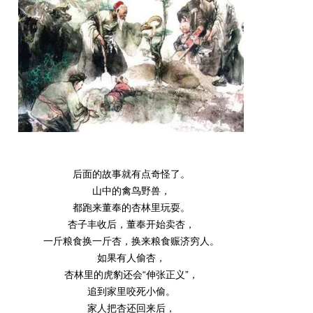
后面的故事就有点奇怪了。
山中的禽鸟野兽，
都跑来董奉的杏林里玩耍。
杏子丰收后，董奉开始卖杏，
一斤粮食换一斤杏，换来粮食赈济穷人。
如果有人偷杏，
杏林里的虎豹还会“伸张正义”，
追到家里咬死小偷。
家人把杏还回来后，