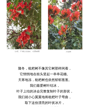
隆冬，枇杷树不像其它树那样闲着，
它悄悄地在枝头竖起一串串花穗。
天寒地冻，枇杷树也依然郁郁葱葱。
我们最爱树叶结冰，
叶子上结的冰会完整复制叶子的形状，
我们就小心翼翼地将枇杷叶子弯曲，
取下这份漂亮的叶状冰片，