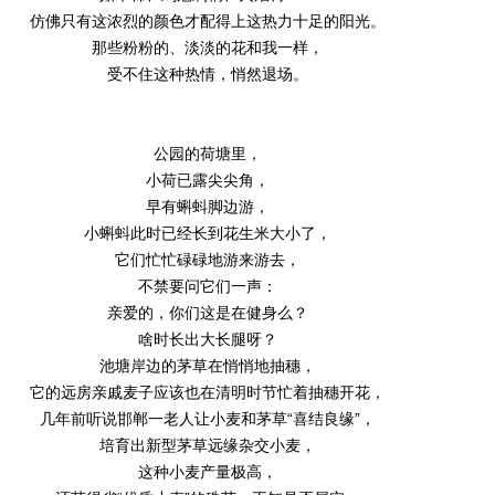
仿佛只有这浓烈的颜色才配得上这热力十足的阳光。
那些粉粉的、淡淡的花和我一样，
受不住这种热情，悄然退场。
公园的荷塘里，
小荷已露尖尖角，
早有蝌蚪脚边游，
小蝌蚪此时已经长到花生米大小了，
它们忙忙碌碌地游来游去，
不禁要问它们一声：
亲爱的，你们这是在健身么？
啥时长出大长腿呀？
池塘岸边的茅草在悄悄地抽穗，
它的远房亲戚麦子应该也在清明时节忙着抽穗开花，
几年前听说邯郸一老人让小麦和茅草“喜结良缘”，
培育出新型茅草远缘杂交小麦，
这种小麦产量极高，