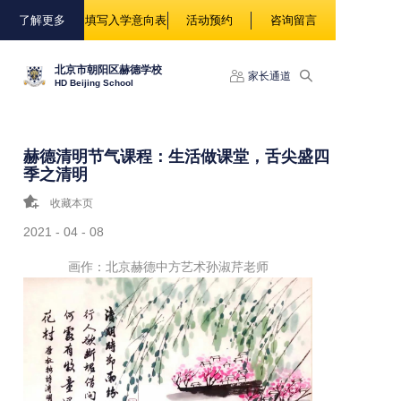
88888
了解更多
填写入学意向表
活动预约
咨询留言
北京市朝阳区赫德学校
家长通道
HD Beijing School
赫德清明节气课程：生活做课堂，舌尖盛四
季之清明
收藏本页
2021 - 04 - 08
画作：北京赫德中方艺术孙淑芹老师