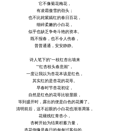
它不像菊花梅花，
有凌霜傲雪的劲头；
也不比姹紫嫣红的春日百花，
细碎柔嫩的小白花，
似乎也缺乏争奇斗艳的资本。
既不报春，也不令人伤春，
普普通通，安安静静。
诗人笔下的“一枝红杏出墙来
”“红杏枝头春意闹”，
一度让我以为杏花本该是红色，
其实红的是杏花的花萼。
早春时节杏花初绽，
自然是红色的花萼比较显眼，
等到盛开时，露出的便是白色的花瓣了。
清明前后，这不起眼的小白花也渐渐凋落，
花褪残红青杏小，
杏树开始为结果积蓄力量，
杏花倒像是春日的匆匆过客似的。