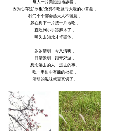
每人一片美滋滋地舔着，
因为心存这“冰棍”免费不吃就亏大啦的小算盘，
我们个个都会趁大人不留意，
躲在树下一片接一片地吃，
直吃到小手冻麻木了，
嘴失去知觉才肯罢休。
岁岁清明，今又清明，
日清景明，踏青郊游，
想念远去的人，远去的事。
吃一串甜中有酸的枇杷，
清明的滋味就更真切了。