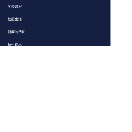
学校课程
校园生活
新闻与活动
招生信息
上海赫贤学校
网站内容归上海赫贤学校版权所有
沪公网安备 31011702003036号
沪ICP备15052930号-1