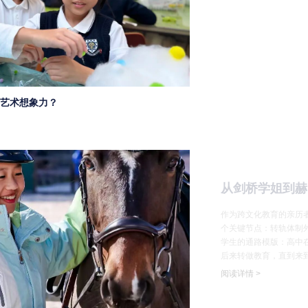
艺术想象力？
从剑桥学姐到赫
作为跨文化教育的亲历
个关键节点：转轨体制
学生的通路模版：高中在
后来转做教育，直到来
阅读详情 >