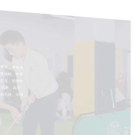
争力，塑造健
育技能，并逐
态度，培养学
：武术、高尔
羽毛球、排球