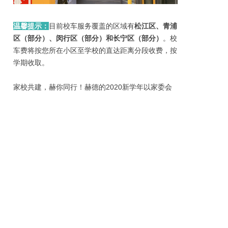
温馨提示：
目前校车服务覆盖的区域有
松江区、青浦
区（部分）、闵行区（部分）和长宁区（部分）
。校
车费将按您所在小区至学校的直达距离分段收费，按
学期收取。
家校共建，赫你同行！赫德的2020新学年以家委会
的爱心行动拉开序幕，感谢赫德家长的无私付出，你
们用身体力行为孩子们呈现了最生动的成长课堂，赫
德因为你们越来越好！
推荐阅读：
上海赫德创校理念 | “2035年，我希望全世界的孩子
都会来中国留学”
上海赫德创新教育：世界变幻莫测，我们的孩子为什
么还在死磕“书本知识”？
童德答疑专场：关于童德托育中心家长们最想知道的
问题都在这儿了！