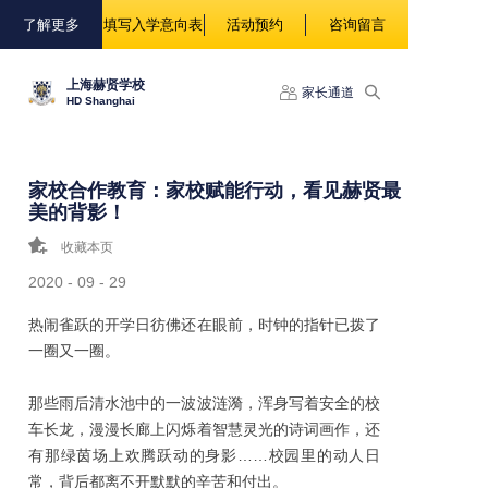
88888
了解更多
填写入学意向表
活动预约
咨询留言
上海赫贤学校
家长通道
HD Shanghai
家校合作教育：家校赋能行动，看见赫贤最
美的背影！
收藏本页
2020 - 09 - 29
热闹雀跃的开学日彷佛还在眼前，时钟的指针已拨了
一圈又一圈。
那些雨后清水池中的一波波涟漪，浑身写着安全的校
车长龙，漫漫长廊上闪烁着智慧灵光的诗词画作，还
有那绿茵场上欢腾跃动的身影……校园里的动人日
常，背后都离不开默默的辛苦和付出。