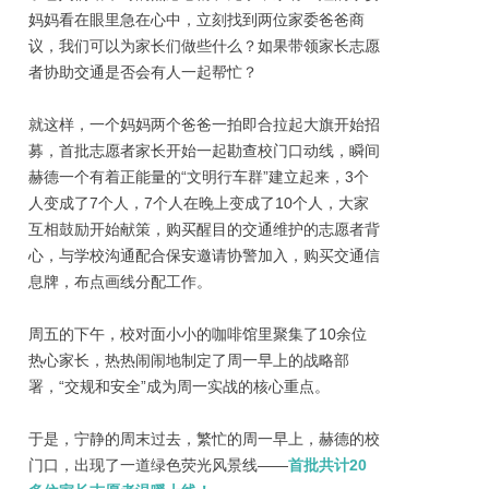
妈妈看在眼里急在心中，立刻找到两位家委爸爸商
议，我们可以为家长们做些什么？如果带领家长志愿
者协助交通是否会有人一起帮忙？
就这样，一个妈妈两个爸爸一拍即合拉起大旗开始招
募，首批志愿者家长开始一起勘查校门口动线，瞬间
赫德一个有着正能量的“文明行车群”建立起来，3个
人变成了7个人，7个人在晚上变成了10个人，大家
互相鼓励开始献策，购买醒目的交通维护的志愿者背
心，与学校沟通配合保安邀请协警加入，购买交通信
息牌，布点画线分配工作。
周五的下午，校对面小小的咖啡馆里聚集了10余位
热心家长，热热闹闹地制定了周一早上的战略部
署，“交规和安全”成为周一实战的核心重点。
于是，宁静的周末过去，繁忙的周一早上，赫德的校
门口，出现了一道绿色荧光风景线——
首批共计20