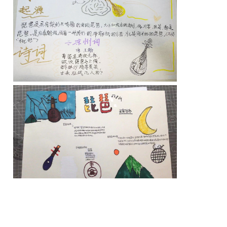
▲#古乐海报#