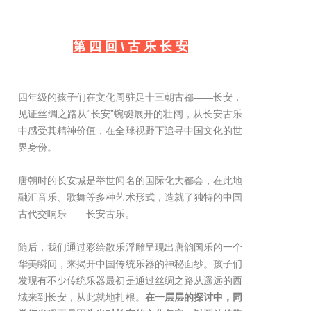
第 四 回 \ 古 乐 长 安
四年级的孩子们在文化周驻足十三朝古都——长安，
见证丝绸之路从“长安”蜿蜒展开的壮阔，从长安古乐
中感受其精神价值，在全球视野下追寻中国文化的世
界身份。
唐朝时的长安城是举世闻名的国际化大都会，在此地
融汇音乐、歌舞等多种艺术形式，造就了独特的中国
古代交响乐——长安古乐。
随后，我们通过彩绘散乐浮雕呈现出唐韵国乐的一个
华美瞬间，来揭开中国传统乐器的神秘面纱。孩子们
发现有不少传统乐器最初是通过丝绸之路从遥远的西
域来到长安，从此就地扎根。
在一层层的探讨中，同