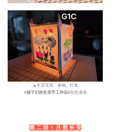
▲长安宝塔、卷轴、灯笼
#孩子们的长安手工作品#
创意满满
第 二 回 \ 月 照 长 安