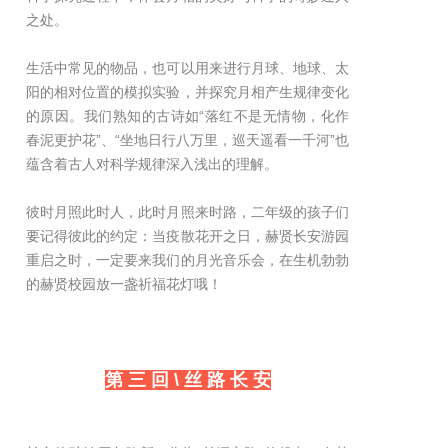
之处。
生活中常见的物品，也可以用来进行月球、地球、太
阳的相对位置的模拟实验，并探究月相产生规律变化
的原因。我们熟知的古诗如“落红不是无情物，化作
春泥更护花”、“坐地日行八万里，巡天遥看一千河”也
蕴含着古人对科学规律深入浅出的理解。
彼时月照此时人，此时月照来时路，二年级的孩子们
要记得彼此的约定：当疫散花开之日，赫贤长安游园
重启之时，一定要来我们的月光音乐会，在生机勃勃
的赫贤校园放一盏祈福花灯哦！
第 三 回 \ 丝 路 长 安