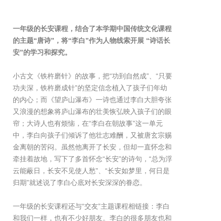
一年级的长安课程，结合了本学期中国传统文化课程
的主题“唐诗”，将“李白”作为人物线索开展 “诗话长
安”的学习和探究。
小古文《铁杵磨针》的故事，把“功到自然成”、“只要
功夫深，铁杵磨成针”的坚定信念植入了孩子们年幼
的内心；而《望庐山瀑布》一诗也通过李白大胆夸张
又浪漫的想象将庐山瀑布的壮美恢弘映入孩子们的眼
帘；大诗人也有烦恼，在“李白在朝故事”这一单元
中，李白向孩子们倾诉了他壮志难酬，又被唐玄宗赐
金离朝的苦闷。虽然他离开了长安，但却一直怀念和
牵挂着故地，写下了多首怀念“长安”的诗句，“总为浮
云能蔽日，长安不见使人愁”、“长安如梦里，何日是
归期”就述说了李白心底对长安深深的眷恋。
一年级的长安课程还与“交友”主题课程相链接：李白
和我们一样，也有不少好朋友。李白的很多朋友也和