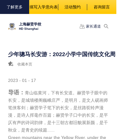
88888
了解更多
填写入学意向表
活动预约
咨询留言
上海赫贤学校
家长通道
HD Shanghai
少年骢马长安游：2022小学中国传统文化周
收藏本页
2023 - 01 - 17
导语：
青山临黄河，下有长安道。赫贤学子眼中的
长安，是城墙楼阁巍峨庄严，是明月，是文人砚画师
笔侠客剑；赫贤学子笔下的长安，是丝路驼铃声漫
漫，是诗人挥毫作百篇；赫贤学子口中的长安，是平
仄有声的诗词韵律，是十三朝古都旧貌展新颜，是千
秋业，是青史的续篇......
Green mountains near the Yellow River, under the