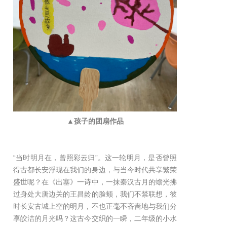
▲孩子的团扇作品
“当时明月在，曾照彩云归”。这一轮明月，是否曾照
得古都长安浮现在我们的身边，与当今时代共享繁荣
盛世呢？在《出塞》一诗中，一抹秦汉古月的蟾光拂
过身处大唐边关的王昌龄的脸颊，我们不禁联想，彼
时长安古城上空的明月，不也正毫不吝啬地与我们分
享皎洁的月光吗？这古今交织的一瞬，二年级的小水