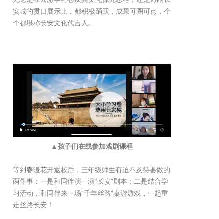
安城的贯口展示上，都积极踊跃，成果可圈可点，个
个都堪称长安文化代言人。
▲孩子们在线参加戏剧课程
等到春暖花开返校后，三年级师生有迫不及待要做的
两件事：一是和同伴演一演“长安”剧本；二是结合学
习活动，和同伴来一场“千年丝路”桌游游戏，一起重
走丝路长安！