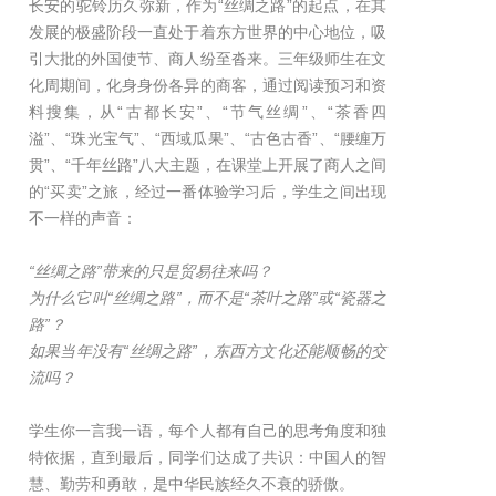
长安的驼铃历久弥新，作为“丝绸之路”的起点，在其
发展的极盛阶段一直处于着东方世界的中心地位，吸
引大批的外国使节、商人纷至沓来。三年级师生在文
化周期间，化身身份各异的商客，通过阅读预习和资
料搜集，从“古都长安”、“节气丝绸”、“茶香四
溢”、“珠光宝气”、“西域瓜果”、“古色古香”、“腰缠万
贯”、“千年丝路”八大主题，在课堂上开展了商人之间
的“买卖”之旅，经过一番体验学习后，学生之间出现
不一样的声音：
“丝绸之路”带来的只是贸易往来吗？
为什么它叫“丝绸之路”，而不是“茶叶之路”或“瓷器之
路”？
如果当年没有“丝绸之路”，东西方文化还能顺畅的交
流吗？
学生你一言我一语，每个人都有自己的思考角度和独
特依据，直到最后，同学们达成了共识：中国人的智
慧、勤劳和勇敢，是中华民族经久不衰的骄傲。