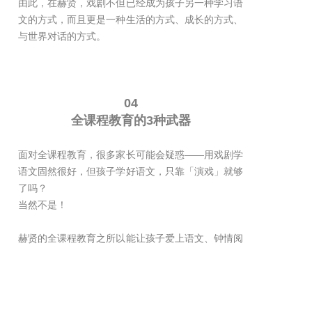
由此，在赫贤，戏剧不但已经成为孩子另一种学习语
文的方式，而且更是一种生活的方式、成长的方式、
与世界对话的方式。
04
全课程教育的3种武器
面对全课程教育，很多家长可能会疑惑——用戏剧学
语文固然很好，但孩子学好语文，只靠「演戏」就够
了吗？
当然不是！
赫贤的全课程教育之所以能让孩子爱上语文、钟情阅
读，是基于从一年级到五年级系统化的全课程架构，
是富有创意的全课程项目学习设计，是对语文外延更
加宽广的拓展和丰富。