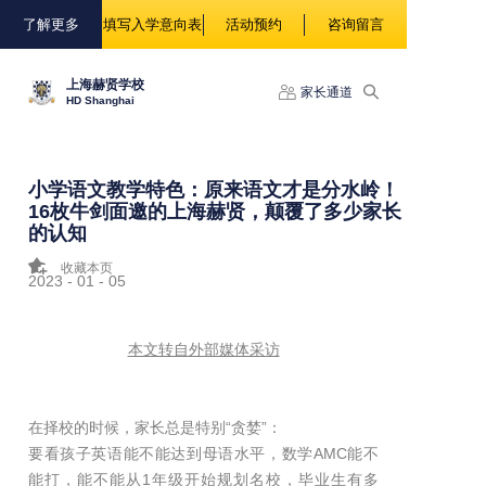
88888
了解更多
填写入学意向表
活动预约
咨询留言
上海赫贤学校
家长通道
HD Shanghai
小学语文教学特色：原来语文才是分水岭！
16枚牛剑面邀的上海赫贤，颠覆了多少家长
的认知
收藏本页
2023 - 01 - 05
本文转自外部媒体采访
在择校的时候，家长总是特别“贪婪”：
要看孩子英语能不能达到母语水平，数学AMC能不
能打，能不能从1年级开始规划名校，毕业生有多