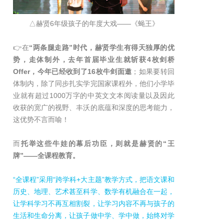
△赫贤6年级孩子的年度大戏——《蝇王》
👉在
“两条腿走路”时代，赫贤学生有得天独厚的优
势，走体制外，去年首届毕业生就斩获4枚剑桥
Offer，今年已经收到了16枚牛剑面邀
；如果要转回
体制内，除了同步扎实学完国家课程外，他们小学毕
业就有超过1000万字的中英文文本阅读量以及因此
收获的宽广的视野、丰沃的底蕴和深度的思考能力，
这优势不言而喻！
而
托举这些牛娃的幕后功臣，则就是赫贤的“王
牌”——全课程教育。
“全课程”采用“跨学科+大主题”教学方式，把语文课和
历史、地理、艺术甚至科学、数学有机融合在一起，
让学科学习不再互相割裂，让学习内容不再与孩子的
生活和生命分离，让孩子做中学、学中做，始终对学