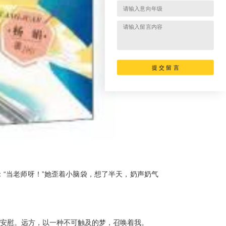
提 交 留 言
：“当老师呀！”她歪着小脑袋，想了半天，奶声奶气
安慰。远方，以一种不可触及的梦，召唤着我。