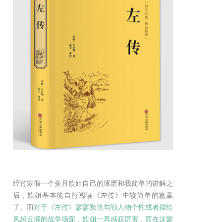
经过寒假一个多月歆姐自己的琢磨和我简单的讲解之
后，歆姐基本能自行阅读《左传》中较简单的篇章
了。而
对于《左传》寥寥数笔勾勒人物个性或者描绘
风起云涌的战争场面，歆姐一再感叹厉害，而在这寥