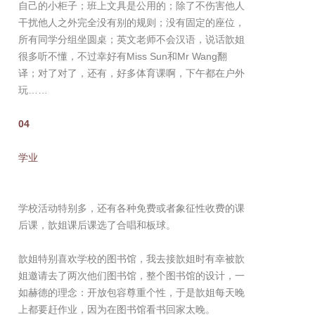
自己的小柜子；班上文具是公用的；除了不伤害他人
干扰他人之外完全没有别的规则；没有固定的座位，
所有同学分组坐圆桌；英文老师不会汉语，说话歆姐
很多听不懂，不过幸好有Miss Sun和Mr Wang翻
译；对了对了，还有，好多体育课啊，下午都在户外
玩……
04
学业
学校活动特别多，还有各种免费或者象征性收费的课
后课，歆姐课后课选了合唱和板球。
歆姐特别喜欢学校的图书馆，我去接歆姐时有幸被歆
姐邀请去了两次他们图书馆，整个图书馆的设计，一
如赫德的理念：开放包容尊重个性，于是歆姐每天晚
上都要赶作业，因为在图书馆看书回家太晚。