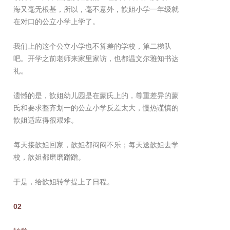
海又毫无根基，所以，毫不意外，歆姐小学一年级就
在对口的公立小学上学了。
我们上的这个公立小学也不算差的学校，第二梯队
吧。开学之前老师来家里家访，也都温文尔雅知书达
礼。
遗憾的是，歆姐幼儿园是在蒙氏上的，尊重差异的蒙
氏和要求整齐划一的公立小学反差太大，慢热谨慎的
歆姐适应得很艰难。
每天接歆姐回家，歆姐都闷闷不乐；每天送歆姐去学
校，歆姐都磨磨蹭蹭。
于是，给歆姐转学提上了日程。
02