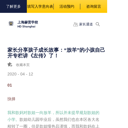
88888
了解更多
填写入学意向表
活动预约
咨询留言
上海赫贤学校
家长通道
HD Shanghai
家长分享孩子成长故事：“放羊”的小孩自己
开专栏讲《左传》了！
收藏本页
2020 - 04 - 12
01
抉择
我和歆妈对歆姐一向放羊，所以并未提早规划歆姐的
小学。
歆姐幼儿园毕业后，虽然我们也在本区各大名
校转了一圈，但是歆姐慢热且谨慎，而我和歆妈在上