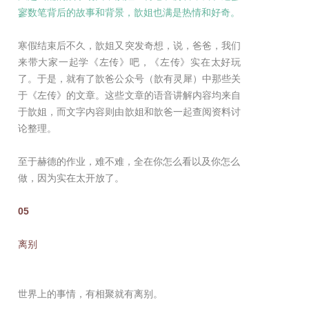
寥数笔背后的故事和背景，歆姐也满是热情和好奇。
寒假结束后不久，歆姐又突发奇想，说，爸爸，我们
来带大家一起学《左传》吧，《左传》实在太好玩
了。于是，就有了歆爸公众号（歆有灵犀）中那些关
于《左传》的文章。这些文章的语音讲解内容均来自
于歆姐，而文字内容则由歆姐和歆爸一起查阅资料讨
论整理。
至于赫德的作业，难不难，全在你怎么看以及你怎么
做，因为实在太开放了。
05
离别
世界上的事情，有相聚就有离别。