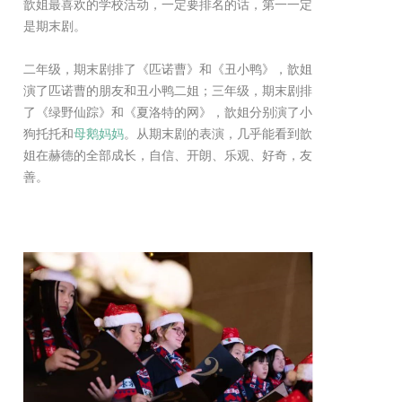
歆姐最喜欢的学校活动，一定要排名的话，第一一定
是期末剧。
二年级，期末剧排了《匹诺曹》和《丑小鸭》，歆姐
演了匹诺曹的朋友和丑小鸭二姐；三年级，期末剧排
了《绿野仙踪》和《夏洛特的网》，歆姐分别演了小
狗托托和
母鹅妈妈
。从期末剧的表演，几乎能看到歆
姐在赫德的全部成长，自信、开朗、乐观、好奇，友
善。