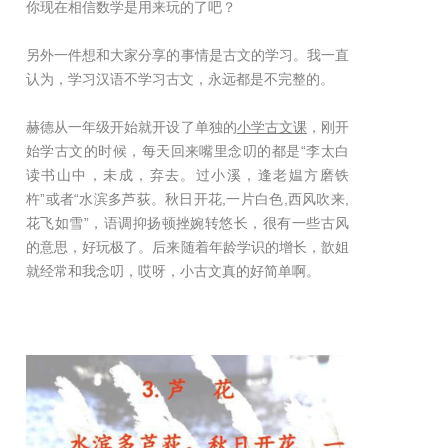
你现在相信数学是用来玩的了吧？
另外一件想和大家分享的事情是古文的学习。我一直
认为，学习汉语不学习古文，永远都是不完整的。
赫德从一年级开始就开设了单独的
小学古文课
，刚开
始学古文的时候，每天回来嘴里念叨的都是“李太白
读书山中，未成，弃去。过小溪，逢老媪方磨铁
杵”或者“水滨多芦荻。秋日开花,一片白色,西风吹来,
花飞如雪”，语调抑扬顿挫婉转悠长，很有一些古风
的意思，好玩极了。后来随着年龄学识的增长，歆姐
就经常和我念叨，哎呀，小古文真的好简单啊。