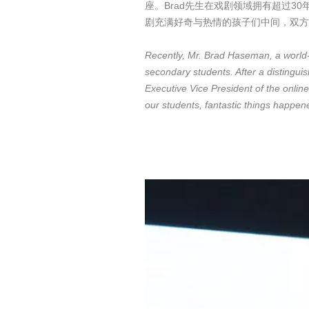
座。Brad先生在戏剧领域拥有超过
剧充满好奇与热情的孩子们中间，双方
Recently, Mr. Brad Haseman, a world
secondary students. After a distingui
Executive Vice President of the onl
our students, fantastic things happen