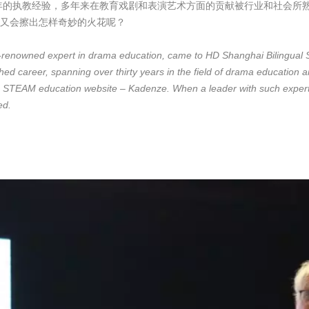
30年的执教经验，多年来在教育戏剧和表演艺术方面的贡献被行业和社会
又会擦出怎样奇妙的火花呢？
-renowned expert in drama education, came to HD Shanghai Bilingual 
shed career, spanning over thirty years in the field of drama education
ine STEAM education website – Kadenze. When a leader with such expe
ed.