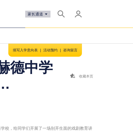
家长通道
填写入学意向表
|
活动预约
|
咨询留言
赫德中学
收藏本页
…
德双语学校，给同学们开展了一场别开生面的戏剧教育讲