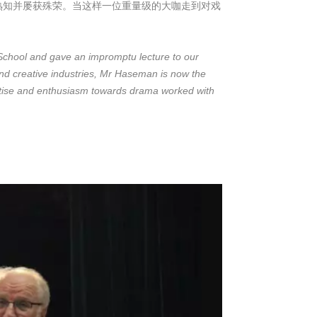
所熟知并屡获殊荣。当这样一位重量级的大咖走到对戏
School and gave an impromptu lecture to our
 and creative industries, Mr Haseman is now the
rtise and enthusiasm towards drama worked with