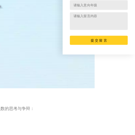
提 交 留 言
无数的思考与争辩：