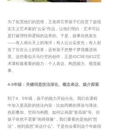
为了拓宽他们的思维，王老师又带孩子们欣赏了超现
实主义艺术家的"云朵"作品，让他们明白：艺术可以
是打破理性和逻辑的边界的。于是，故事自然发生
——有人画出天上的海洋；有人让云朵发光；有人创
造了住在云上的怪兽；还有孩子把整个梦境搬进画
里。这些看似天马行空的创作，正是IGCSE与K12艺
术课程最看重的能力：个人表达、构思能力、视觉叙
事。
4-5年级：关键词是技法深化、概念表达、媒介探索
到了4、5年级，孩子的能力开始分化。我们在课程
中加入更高阶的技法内容：比如丙烯的厚涂与薄涂、
色彩叠加、空间与构图、如何让画面"更高级"等。但
孩子依然不需要"画得很像"，我们要看的是他的"想
法"，他到底想"表达什么"。于是你会看到这个年龄段