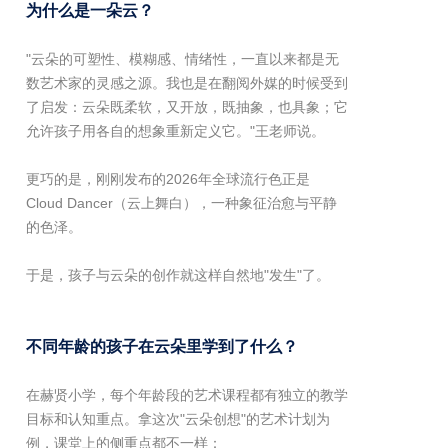
为什么是一朵云？
"云朵的可塑性、模糊感、情绪性，一直以来都是无
数艺术家的灵感之源。我也是在翻阅外媒的时候受到
了启发：云朵既柔软，又开放，既抽象，也具象；它
允许孩子用各自的想象重新定义它。"王老师说。
更巧的是，刚刚发布的2026年全球流行色正是
Cloud Dancer（云上舞白），一种象征治愈与平静
的色泽。
于是，孩子与云朵的创作就这样自然地"发生"了。
不同年龄的孩子在云朵里学到了什么？
在赫贤小学，每个年龄段的艺术课程都有独立的教学
目标和认知重点。拿这次"云朵创想"的艺术计划为
例，课堂上的侧重点都不一样：