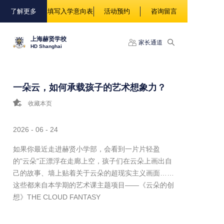
88888
了解更多
填写入学意向表
活动预约
咨询留言
上海赫贤学校
家长通道
HD Shanghai
一朵云，如何承载孩子的艺术想象力？
收藏本页
2026 - 06 - 24
如果你最近走进赫贤小学部，会看到一片片轻盈
的"云朵"正漂浮在走廊上空，孩子们在云朵上画出自
己的故事、墙上贴着关于云朵的超现实主义画面……
这些都来自本学期的艺术课主题项目——《云朵的创
想》THE CLOUD FANTASY