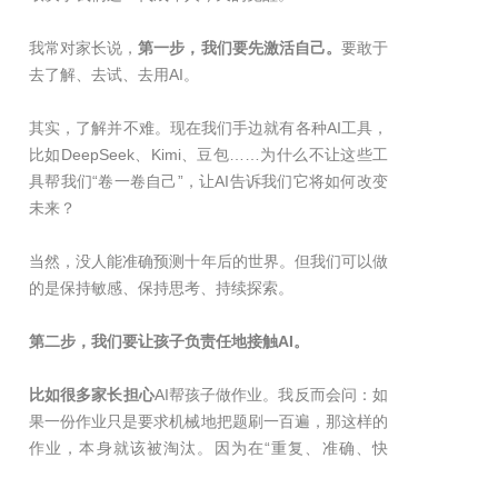
我常对家长说，
第一步，我们要先激活自己。
要敢于
去了解、去试、去用AI。
其实，了解并不难。现在我们手边就有各种AI工具，
比如DeepSeek、Kimi、豆包……为什么不让这些工
具帮我们“卷一卷自己”，让AI告诉我们它将如何改变
未来？
当然，没人能准确预测十年后的世界。但我们可以做
的是保持敏感、保持思考、持续探索。
第二步，我们要让孩子负责任地接触AI。
比如很多家长担心
AI帮孩子做作业。我反而会问：如
果一份作业只是要求机械地把题刷一百遍，那这样的
作业，本身就该被淘汰。因为在“重复、准确、快
速”这些事情上，AI早就碾压人类。