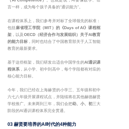
（AI Competence）
。也就是说，AI要像数学、语
言一样，成为每个孩子具备的“通识能力”。
在课程体系上，我们参考并对标了全球领先的标准：
包括
麻省理工学院（MIT）的《Days of AI》课程框
架
，以及
OECD（经济合作与发展组织）关于AI教育
的能力目标
，同时也结合了中国教育部关于人工智能
教育的最新要求。
基于这些框架，我们研发出适合中国学生的
AI通识课
程体系
，从小学、初中到高中，每个学段都有对应的
核心能力目标。
今年，我们已经在上海赫贤的小学三、五年级和初中
六七八年级开展课程试点，并陆续将在其他赫德赫贤
学校推广。未来两到三年，我们会把
幼、小、初
三大
阶段的AI通识课程体系完全贯通。
03 赫贤要培养的AI时代的4种能力