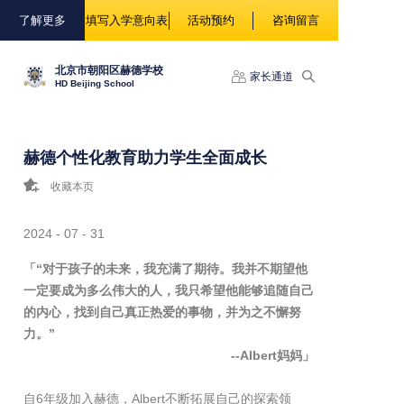
88888
了解更多
填写入学意向表
活动预约
咨询留言
北京市朝阳区赫德学校
家长通道
HD Beijing School
赫德个性化教育助力学生全面成长
收藏本页
2024 - 07 - 31
「
“对于孩子的未来，我充满了期待。我并不期望他
一定要成为多么伟大的人，我只希望他能够追随自己
的内心，找到自己真正热爱的事物，并为之不懈努
力。”
--Albert妈妈
」
自6年级加入赫德，Albert不断拓展自己的探索领