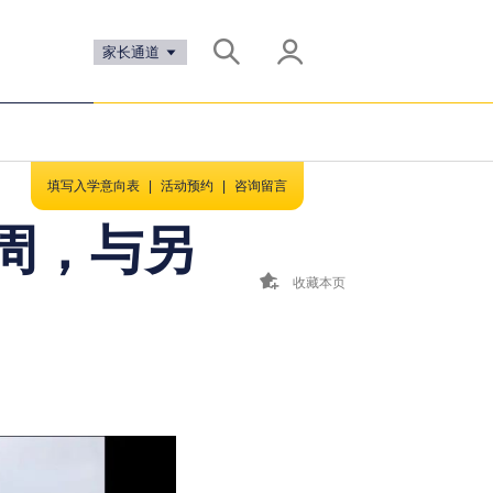
家长通道
填写入学意向表
|
活动预约
|
咨询留言
周，与另
收藏本页