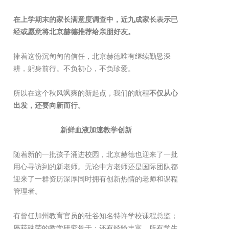
在上学期末的家长满意度调查中，近九成家长表示已
经或愿意将北京赫德推荐给亲朋好友。
捧着这份沉甸甸的信任，北京赫德唯有继续勤恳深
耕，躬身前行。不负初心，不负珍爱。
所以在这个秋风飒爽的新起点，我们的航程
不仅从心
出发，还要向新而行。
新鲜血液加速教学创新
随着新的一批孩子涌进校园，北京赫德也迎来了一批
用心寻访到的新老师。无论中方老师还是国际团队都
迎来了一群资历深厚同时拥有创新热情的老师和课程
管理者。
有曾任加州教育官员的硅谷知名特许学校课程总监；
屡获殊荣的教学研究骨干；还有经验丰富、所有学生