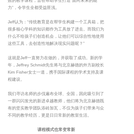
效的教学课程，旨在帮助学生打造“面向未来的能
力”，令学生全都受益匪浅。
Jeff认为：“传统教育是在帮学生构建一个工具箱，把
很多核心学科的知识都作为工具放了进去。而我们为
什么不给孩子们创造机会，让他们可以综合性地使用
这些工具，去创造性地解决现实问题呢？”
这就是Jeff一直努力在做的，并获取了成功。新的学
年，Jeffrey Schmidt先生将与北京赫德的外方副校长
Kim Fisher女士一道，携手国际课程的学术支持及课
程建设。
我们寻访名师的步伐遍布全球、全国，因此吸引到了
一群闪闪发光的新进卓越教师，他们将为北京赫德既
有的坚实教学团队添砖加瓦，不仅为孩子们带来与众
不同的教学经历，更是日日常新的教室生活。
课程模式也常变常新