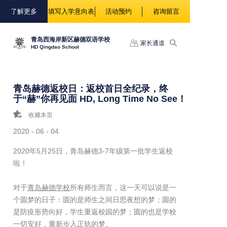
88888
了解更多
填写入学意向表
活动预约
咨询留言
青岛西海岸新区赫德双语学校
家长通道
HD Qingdao School
青岛赫德返校日：返校首日全纪录，终
于“赫”你再见面 HD, Long Time No See！
收藏本页
2020 - 06 - 04
2020年5月25日，青岛赫德3-7年级第一批学生返校
啦！
对于
青岛赫德学校
所有师生而言，这一天可以说是一
个圆梦的日子：圆的是师生之间日思夜想的梦；圆的
是防疫形势向好，学生重返校园的梦；圆的也是学校
一切安好，重新步入正轨的梦。