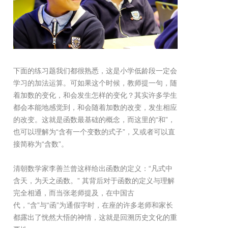
下面的练习题我们都很熟悉，这是小学低龄段一定会
学习的加法运算。可如果这个时候，教师提一句，随
着加数的变化，和会发生怎样的变化？其实许多学生
都会本能地感觉到，和会随着加数的改变，发生相应
的改变。这就是函数最基础的概念，而这里的“和”，
也可以理解为“含有一个变数的式子”，又或者可以直
接简称为“含数”。
清朝数学家李善兰曾这样给出函数的定义：“凡式中
含天，为天之函数。” 其背后对于函数的定义与理解
完全相通，而当张老师提及，在中国古
代，“含”与“函”为通假字时，在座的许多老师和家长
都露出了恍然大悟的神情，这就是回溯历史文化的重