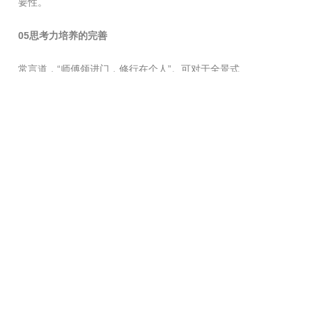
要性。
05思考力培养的完善
常言道，“师傅领进门，修行在个人”。可对于全景式
数学来说，最怕的其实就在于师傅总是“领进门”，而
不告诉学生，自己该如何找“门”。
以上，其实都是过分强调“领进门”的典型案例，可“等
底等高”、“分成若干（偶数）等份”这些重要的操作步
骤，其实都是教材直接告知学生的，而非学生自己通
过探索得来。
在全景式数学中，最重要的就是补足数学学习中不可
或缺的触发和定向阶段，对课程和教学的结构、流
程、评价方式等进行相应的变革，通过这些重建，把
孩子培养成将来无论面对怎样的问题，都能够自己找
到“门”的人。与仅仅教授数学知识相比，对数学智慧
的传授，才是更高层面的教育目标。