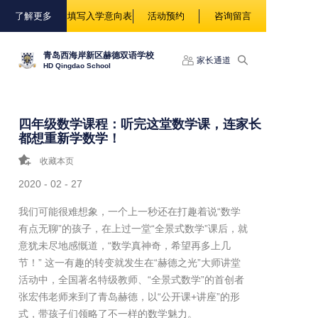
88888
了解更多
填写入学意向表
活动预约
咨询留言
青岛西海岸新区赫德双语学校
家长通道
HD Qingdao School
四年级数学课程：听完这堂数学课，连家长
都想重新学数学！
收藏本页
2020 - 02 - 27
我们可能很难想象，一个上一秒还在打趣着说“数学
有点无聊”的孩子，在上过一堂“全景式数学”课后，就
意犹未尽地感慨道，“数学真神奇，希望再多上几
节！” 这一有趣的转变就发生在“赫德之光”大师讲堂
活动中，全国著名特级教师、“全景式数学”的首创者
张宏伟老师来到了青岛赫德，以“公开课+讲座”的形
式，带孩子们领略了不一样的数学魅力。