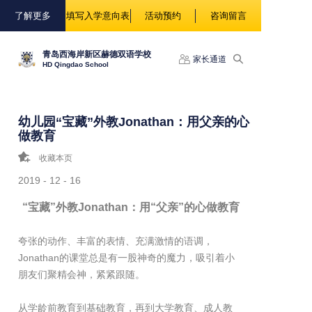
88888
了解更多
填写入学意向表
活动预约
咨询留言
青岛西海岸新区赫德双语学校
家长通道
HD Qingdao School
幼儿园“宝藏”外教Jonathan：用父亲的心
做教育
收藏本页
2019 - 12 - 16
“宝藏”外教Jonathan：用“父亲”的心做教育
夸张的动作、丰富的表情、充满激情的语调，
Jonathan的课堂总是有一股神奇的魔力，吸引着小
朋友们聚精会神，紧紧跟随。
从学龄前教育到基础教育，再到大学教育、成人教