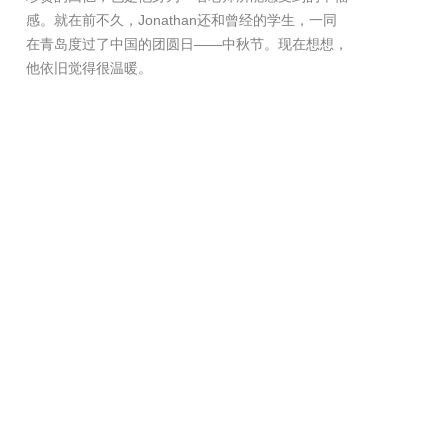
感。就在前不久，Jonathan还和曾经的学生，一同
在青岛度过了中国的团圆日——中秋节。现在想想，
他依旧觉得很温暖。
和幼儿园的小孩子相处的这些年，让Jonathan充分
感受到生命的蓬勃和活力，而他，也在这种感染下，
形成了极为活泼的性格。交谈过程中，聊起在中国的
趣事，Jonathan便秀了几句太原方言，他笑称“刚来
中国的时候，他曾经一度以为，太原方言就是普通
话”。
在教育的这条道路上，Jonathan用全身心的投入，
去滋养每个孩子的成长，但他也坦言，“教育是一份
相互成全的事业”，孩子们给予他的，是对自身价值
的肯定，是独一无二的幸福，是不断的成长和一种向
上的力量！