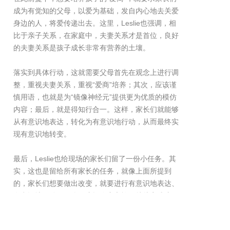
成为有觉知的父母，以爱为基础，发自内心地去关爱
身边的人，将爱传递出去。这里，Leslie也强调，相
比于亲子关系，在家庭中，夫妻关系才是首位，良好
的夫妻关系是孩子成长非常有营养的土壤。
落实到具体行动，这就需要父母首先在观念上进行调
整，重视夫妻关系，重视“爱商”培养；其次，应该谨
慎用语，也就是为“镜像神经元”提供更为优质的模仿
内容；最后，就是得知行合一。这样，家长们就能够
从有意识地表达，转化为有意识地行动，从而最终实
现有意识地转变。
最后，Leslie也给现场的家长们留了一份小任务。其
实，这也是留给所有家长的任务，就像上面所提到
的，家长们想要做出改变，就要进行有意识地表达、
有意识地行动。那么，这场改变之旅，就从完成这份
任务清单开始吧！愿每个家庭，都能够播撒爱、传递
爱；愿每个孩子，都在爱的滋养中成长！