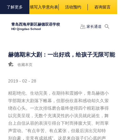
88888
了解更多
填写入学意向表
活动预约
咨询留言
青岛西海岸新区赫德双语学校
家长通道
HD Qingdao School
赫德期末大剧：一出好戏，给孩子无限可能
收藏本页
2019 - 02 - 28
精彩绝伦、生动完美，在期待和震撼中，青岛赫德小
学部期末大剧落下帷幕，但那份欣喜和感动却久久萦
绕在心头。一次次排练磨合最终使得四个精彩故事得
以完美呈现，无数个充满灵性的小演员就此诞生，舞
台上自信从容的表演引得台下时而捧腹大笑、时而掌
声雷动。“有点辛苦、有点紧张，但最后演出完却特
别自豪，非常有成就感”。这是来自孩子们心底的声