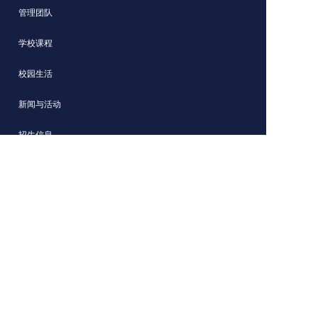
管理团队
学校课程
校园生活
新闻与活动
招生信息
青岛西海岸新区赫德双语学校
网站内容归青岛西海岸新区赫德双语学校版权所有